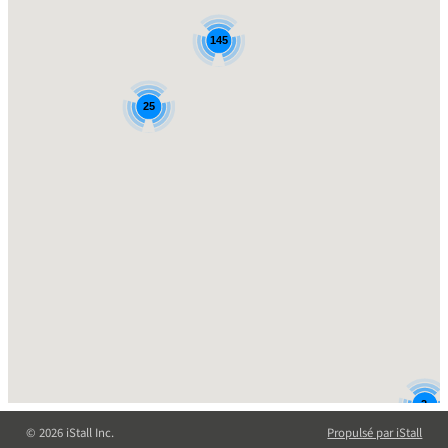
145
25
2
© 2026 iStall Inc.
Propulsé par iStall